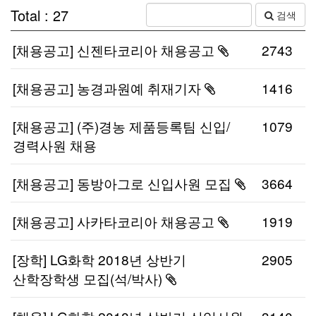
Total : 27
검색
[채용공고] 신젠타코리아 채용공고
2743
첨부파일이
있습니다.
[채용공고] 농경과원예 취재기자
1416
첨부파일이
있습니다.
[채용공고] (주)경농 제품등록팀 신입/
1079
경력사원 채용
[채용공고] 동방아그로 신입사원 모집
3664
첨부파일이
있습니다.
[채용공고] 사카타코리아 채용공고
1919
첨부파일이
있습니다.
[장학] LG화학 2018년 상반기
2905
산학장학생 모집(석/박사)
첨부파일이
있습니다.